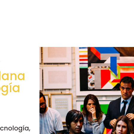
y
dana
ogía
ecnología,