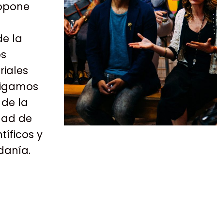
ropone
de la
os
riales
stigamos
 de la
idad de
tíficos y
danía.