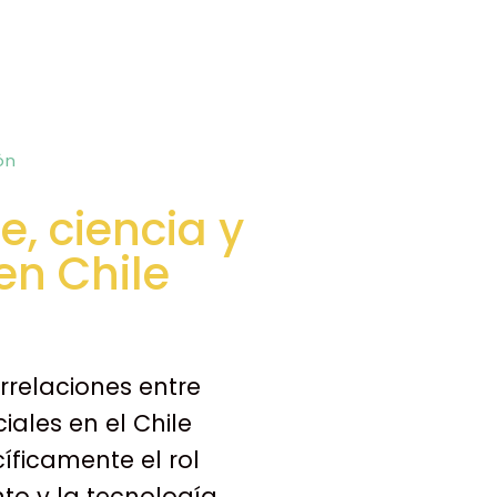
ón
, ciencia y
en Chile
rrelaciones entre
ales en el Chile
ficamente el rol
nto y la tecnología