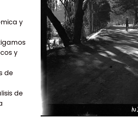
émica y
stigamos
icos y
s de
isis de
a