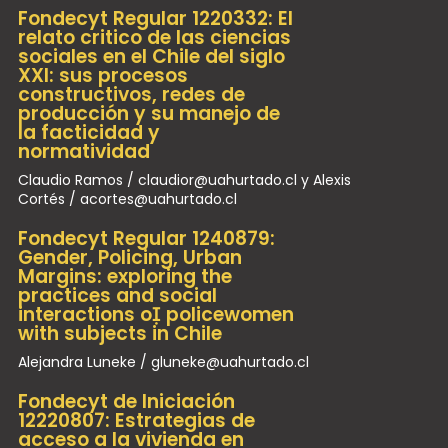
Fondecyt Regular 1220332: El
relato critico de las ciencias
sociales en el Chile del siglo
XXI: sus procesos
constructivos, redes de
producción y su manejo de
la facticidad y
normatividad
Claudio Ramos / claudior@uahurtado.cl y Alexis
Cortés / acortes@uahurtado.cl
Fondecyt Regular 1240879:
Gender, Policing, Urban
Margins: exploring the
practices and social
interactions o policewomen
with subjects in Chile
Alejandra Luneke / gluneke@uahurtado.cl
Fondecyt de Iniciación
12220807: Estrategias de
acceso a la vivienda en