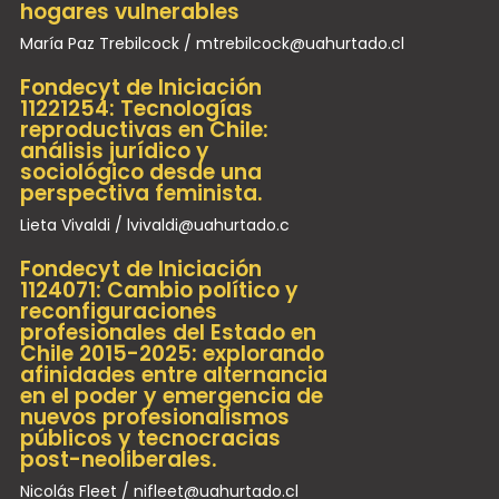
hogares vulnerables
María Paz Trebilcock / mtrebilcock@uahurtado.cl
Fondecyt de Iniciación
11221254: Tecnologías
reproductivas en Chile:
análisis jurídico y
sociológico desde una
perspectiva feminista.
Lieta Vivaldi / lvivaldi@uahurtado.c
Fondecyt de Iniciación
1124071: Cambio político y
reconfiguraciones
profesionales del Estado en
Chile 2015-2025: explorando
afinidades entre alternancia
en el poder y emergencia de
nuevos profesionalismos
públicos y tecnocracias
post-neoliberales.
Nicolás Fleet / nifleet@uahurtado.cl