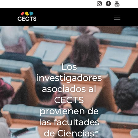
Los
investigadores
asociados al
CECTS
provienen de
las facultades
de Ciencias