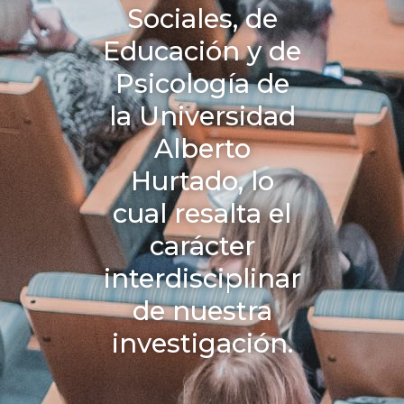
Sociales, de
Educación y de
Psicología de
la Universidad
Alberto
Hurtado, lo
cual resalta el
carácter
interdisciplinar
de nuestra
investigación.