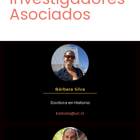
Asociados
Bárbara Silva
Doctora en Historia
bsilvaa@uc.cl